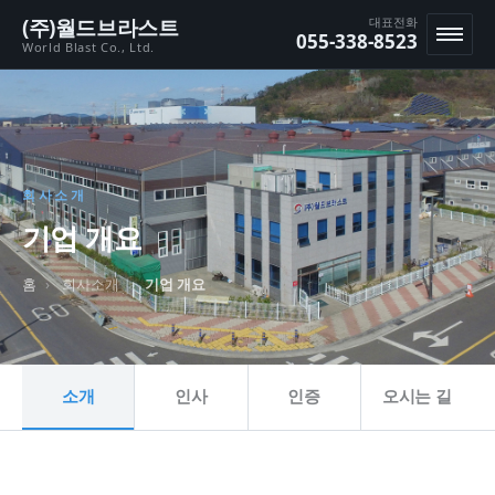
본문 바로가기
(주)월드브라스트
대표전화
055-338-8523
World Blast Co., Ltd.
메뉴
회사소개
기업 개요
홈
회사소개
기업 개요
소개
인사
인증
오시는 길