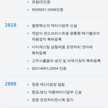
유럽CE인증
ISO9001:2008인증
2010
열분해소각 박리사업부 신설
직압식 샌드브라스트용 원통형 배기밸브의
작동장치 특허등록
다이캐스팅 금형제품 표면처리 연마재
특허등록
고무사출품의 냉각 및 버제거장치 특허등록
ISO14001;2004 인증
2009
창원 제2사업장 설립
항공,방산 약품박리사업부 신설
창원 표면처리전시회 참가