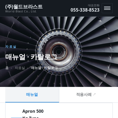
본문 바로가기
(주)월드브라스트
대표전화
055-338-8523
World Blast Co., Ltd.
메뉴
자료실
매뉴얼 · 카탈로그
홈
자료실
매뉴얼 · 카탈로그
매뉴얼
적용사례
↗
Apron 500