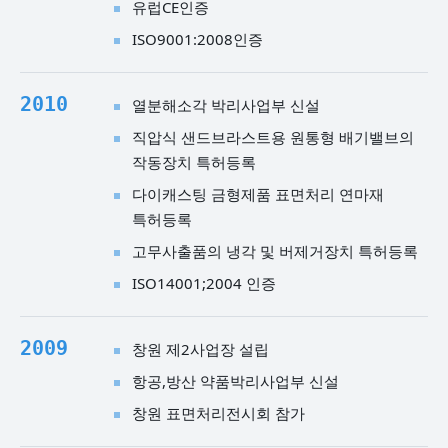
유럽CE인증
ISO9001:2008인증
2010
열분해소각 박리사업부 신설
직압식 샌드브라스트용 원통형 배기밸브의
작동장치 특허등록
다이캐스팅 금형제품 표면처리 연마재
특허등록
고무사출품의 냉각 및 버제거장치 특허등록
ISO14001;2004 인증
2009
창원 제2사업장 설립
항공,방산 약품박리사업부 신설
창원 표면처리전시회 참가