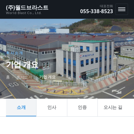
본문 바로가기
(주)월드브라스트
대표전화
055-338-8523
World Blast Co., Ltd.
메뉴
회사소개
기업 개요
홈
회사소개
기업 개요
소개
인사
인증
오시는 길