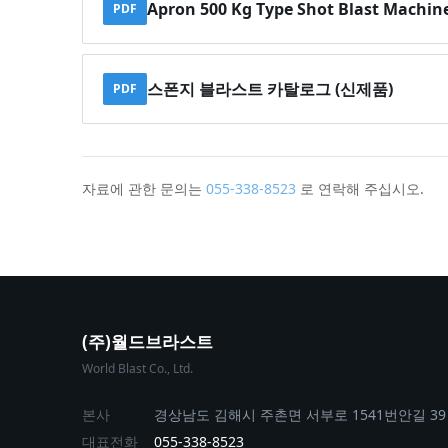
Apron 500 Kg Type Shot Blast Machin
PDF
스폰지 블라스트 카탈로그 (신제품)
PDF
자료에 관한 문의는
055-338-8523
로 연락해 주십시오.
(주)월드브라스트
World Blast Co., Ltd.
본사
경상남도 김해시 주촌면 서부로 1541번안길 39
대표전화
055-338-8523