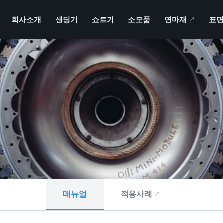
회사소개
샌딩기
쇼트기
소모품
연마재
새 창
표면
↗
매뉴얼
적용사례
↗