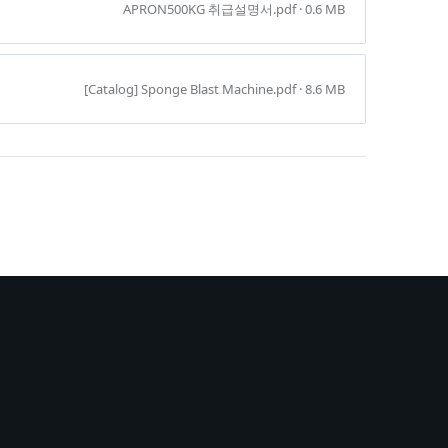
APRON500KG 취급설명서.pdf · 0.6 MB
[Catalog] Sponge Blast Machine.pdf · 8.6 MB