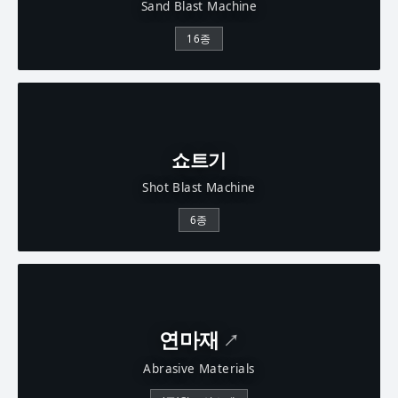
Sand Blast Machine
16종
쇼트기
Shot Blast Machine
6종
연마재
↗
Abrasive Materials