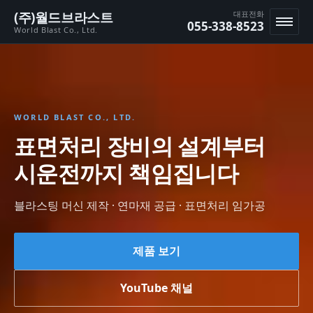
본문 바로가기
(주)월드브라스트
대표전화
055-338-8523
World Blast Co., Ltd.
메뉴
WORLD BLAST CO., LTD.
표면처리 장비의 설계부터
시운전까지 책임집니다
블라스팅 머신 제작 · 연마재 공급 · 표면처리 임가공
제품 보기
YouTube 채널