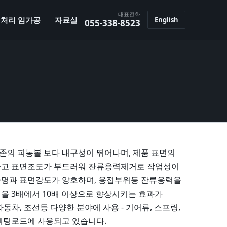
대표전화
처리 임가공
자료실
English
055-338-8523
의 피농볼 보다 내구성이 뛰어나며, 제품 표면의
하고 표면조도가 부드러워 잔류응력제거로 작업성이
수명과 표면강도가 양호하며, 용접부위등 잔류응력을
을 3배에서 10배 이상으로 향상시키는 효과가
 자동차, 조선등 다양한 분야에 사용 - 기어류, 스프링,
넥팅로드에 사용되고 있습니다.