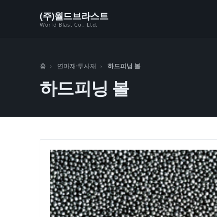
본문 바로가기
(주)월드브라스트
World Blast Co., Ltd.
홈
연마재·투사재
하드피닝 볼
하드피닝 볼