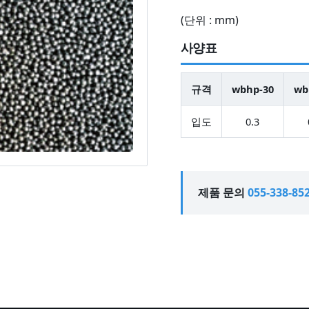
(단위 : mm)
사양표
규격
wbhp-30
wb
입도
0.3
제품 문의
055-338-85