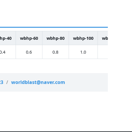
hp-40
wbhp-60
wbhp-80
wbhp-100
wbhp-150
0.4
0.6
0.8
1.0
1.5
23
/
worldblast@naver.com