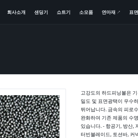
회사소개
샌딩기
쇼트기
소모품
연마재
새 창
표면
↗
고강도의 하드피닝볼은 기존
밀도 및 표면광택이 우수
뛰어납니다. 금속의 피로
완화하여 기존 제품의 수명
있습니다. - 항공기, 방산,
터빈블레이드, 토션바, 커